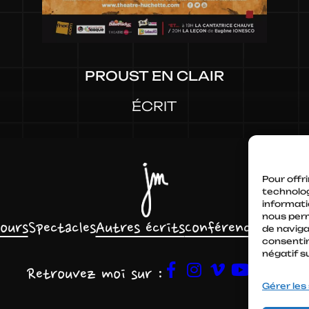
PROUST EN CLAIR
ÉCRIT
Pour offri
technolog
informati
nous perm
ours
Spectacles
Autres écrits
Conférences
Médias
de navigat
consentir
négatif s
Retrouvez moi sur :
Contact
Gérer les