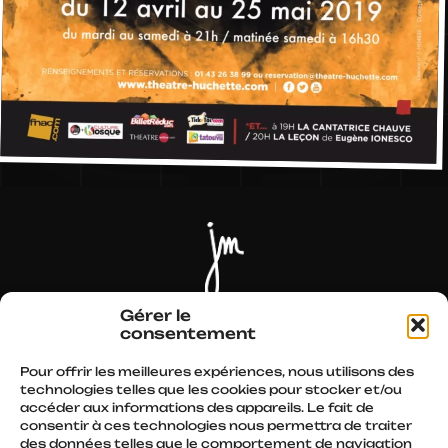
Actualités
Parcours
Spectacles
Autres écrits
Gérer le
consentement
Conférences
Médias
Presse
Boutique
Pour offrir les meilleures expériences, nous utilisons des
technologies telles que les cookies pour stocker et/ou
accéder aux informations des appareils. Le fait de
Retrouvez moi sur :
consentir à ces technologies nous permettra de traiter
des données telles que le comportement de navigation