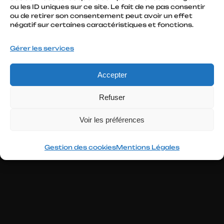
ou les ID uniques sur ce site. Le fait de ne pas consentir
ou de retirer son consentement peut avoir un effet
négatif sur certaines caractéristiques et fonctions.
Contact
Gérer les services
Mentions légales
–
Gestion des Cookies
–
Accepter
Jacques Mougenot
Refuser
Voir les préférences
2026
Gestion des cookies
Mentions Légales
Aller
au
contenu