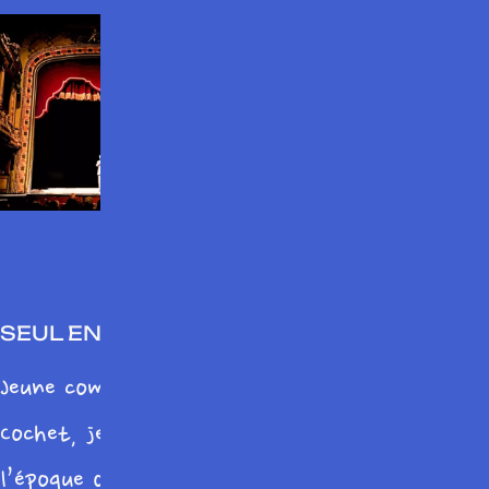
Alexandre Dumas de Saint-Germain-en-Laye.
Le pli était pris et depuis les créations
s’enchaînèrent – sans se bousculer, je suis un
laborieux – et ce furent « Corot », «
L’affaire Dussaert », « Le cas Martin Piche
», à suivre…
SEUL EN SCÈNE
Jeune comédien tout frais sorti du cours
Cochet, je m’écrivis un seul en scène (à
l’époque on disait un one man show, c’était