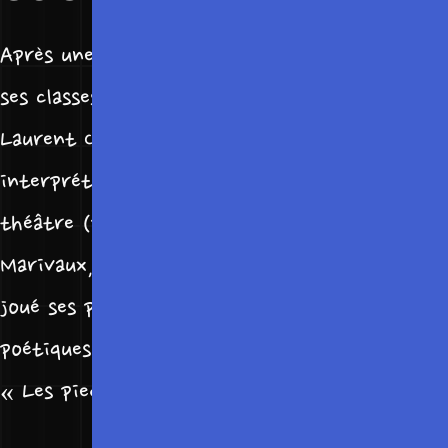
Après une brève carrière d’ingénieur, il fait
ses classes d’art dramatique chez Jean-
Laurent Cochet (83-87). Depuis 1989, il a
interprété de nombreux rôles classiques au
théâtre (principalement de Molière,
Marivaux, Victor Hugo, Labiche, Guitry), et
joué ses propres spectacles (pièces et récitals
poétiques). Auteur d’une dizaine de pièces :
« Les pieds sur terre », Ainsi soit « je »…