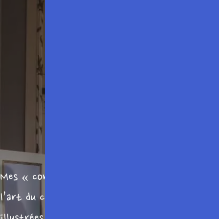
Mes « conférences » laisse une grande part à
l’art du comédien et du diseur, et sont donc
illustrées de nombreux textes de l’auteur