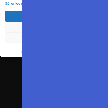
Gérer les services
Mentions légales
–
Gestion des Cookies
–
Accepter
Jacques Mougenot
Refuser
Voir les préférences
2026
Gestion des cookies
Mentions Légales