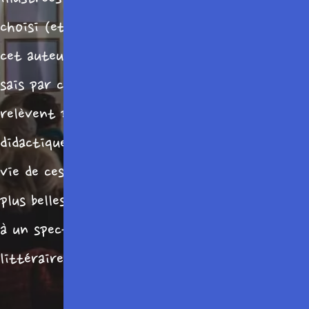
choisi (et souvent de textes littéraires sur
cet auteur) que je lis – ou bien dis si je les
sais par coeur… -, par conséquent elles
relèvent plus de la causerie que de l’exposé
didactique (je m’efforce de « raconter » la
vie de ces auteurs et de faire entendre les
plus belles de leurs pages), et ressemblent plus
à un spectacle (ou un récital) qu’à un exposé
littéraire.