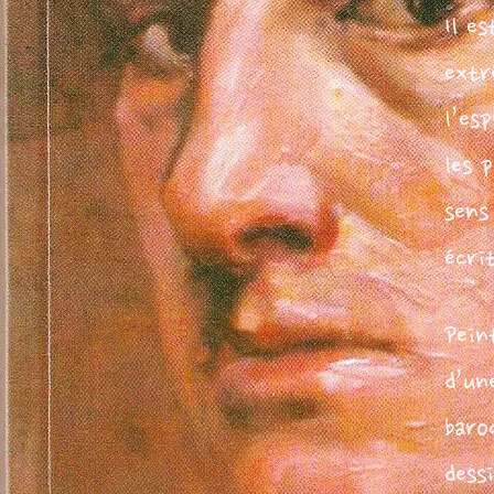
Il e
extr
l’es
les 
sens
écri
Pein
d’un
baro
dess