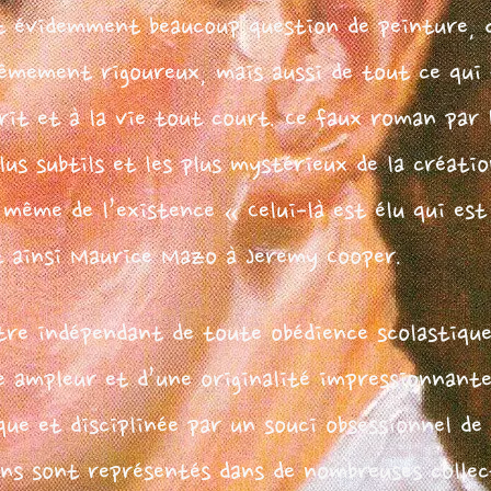
st évidemment beaucoup question de peinture, d
êmement rigoureux, mais aussi de tout ce qui 
prit et à la vie tout court. Ce faux roman par 
plus subtils et les plus mystérieux de la créati
 même de l’existence « Celui-là est élu qui est
t ainsi Maurice Mazo à Jeremy Cooper.
tre indépendant de toute obédience scolastique
e ampleur et d’une originalité impressionnan
que et disciplinée par un souci obsessionnel de
ins sont représentés dans de nombreuses collec