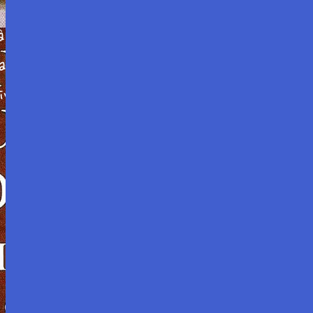
 l’Université de Middlesex, à Londres. Juriste
ialisés. Jeremy Cooper a rencontré Maurice
niversité de Vincennes.