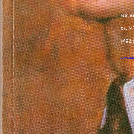
Né e
et h
Mazo
Command