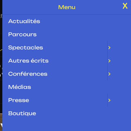
Menu
rences
Médias
Presse
Boutique
Contact
Actualités
Parcours
Spectacles
ts
Autres écrits
Conférences
Médias
Presse
Boutique
 VICTOIRE