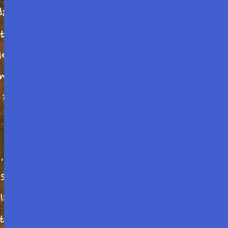
ans ces échanges à la fois passionnés et
touche le plus profondément à la vie de
lettres vraies introduit le lecteur aux arcanes
on, et ouvre des perspectives lumineuses sur le
 inquiet de ce qui vit dans ses ténèbres »,
, Maurice Mazo (1901-1989) a laissé une œuvre
tes, animée par un puissant tempérament
 la perfection formelle. Ses peintures et ses
tions publiques et privées.