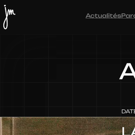
Actualités
Par
A
DAT
L