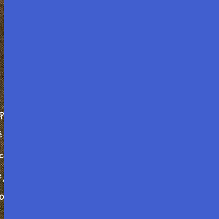
rop peu connu, Maurice Mazo, et un jeune et
é des lettres dont la lecture réserve une
e d’âge, il s’est établi entre les deux hommes
, qualifie d’initiatique, leur correspondance
oète de Rilke.