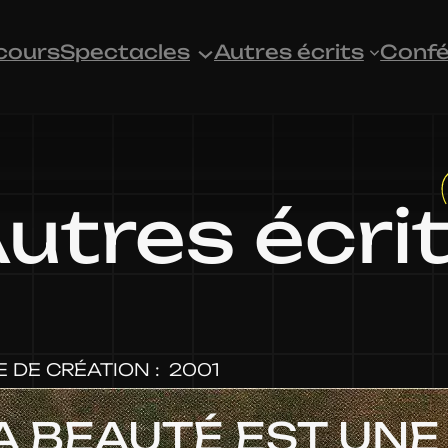
cours
Spectacles
Autres écrits
Confé
utres écri
E DE CRÉATION :
2001
A BEAUTÉ EST UNE