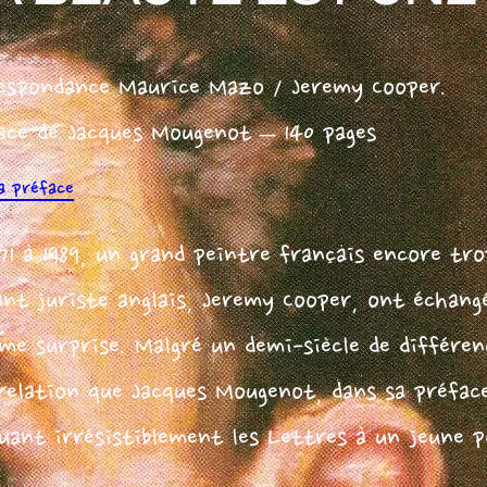
espondance Maurice Mazo / Jeremy Cooper.
ace de Jacques Mougenot – 140 pages
la préface
971 à 1989, un grand peintre français encore t
lant juriste anglais, Jeremy Cooper, ont échang
me surprise. Malgré un demi-siècle de différenc
relation que Jacques Mougenot, dans sa préface
uant irrésistiblement les Lettres à un jeune p