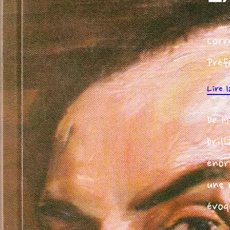
Corr
Préf
Lire 
De 1
bril
énor
une 
évoq