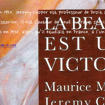
n 1950, Jeremy Cooper est professeur de Droit à
istorien, il est l’auteur de neuf ouvrages spéc
 en 1970, alors qu’il étudiait en France, à l’U
er le livre