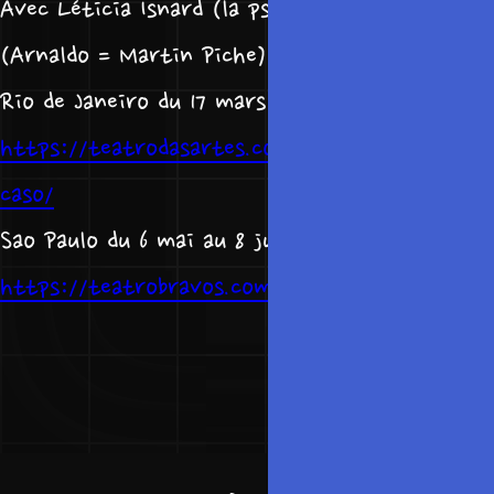
Avec Léticia Isnard (la psy) et Otavio Muller
(Arnaldo = Martin Piche)
Rio de Janeiro du 17 mars au 30 avril 2023 :
https://teatrodasartes.com.br/eventos/o-
caso/
Sao Paulo du 6 mai au 8 juillet :
https://teatrobravos.com.br/o-caso/