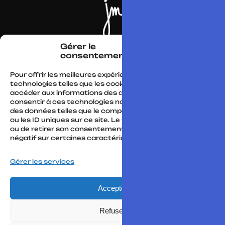
Actualités
Parcours
Spectacles
Autres écrits
Gérer le
consentement
Conférences
Médias
Presse
Boutique
Pour offrir les meilleures expériences, nous utilisons des
technologies telles que les cookies pour stocker et/ou
accéder aux informations des appareils. Le fait de
Retrouvez moi sur :
consentir à ces technologies nous permettra de traiter
des données telles que le comportement de navigation
ou les ID uniques sur ce site. Le fait de ne pas consentir
ou de retirer son consentement peut avoir un effet
négatif sur certaines caractéristiques et fonctions.
Contact
Gérer les services
Mentions légales
–
Gestion des Cookies
–
Accepter
Jacques Mougenot
Refuser