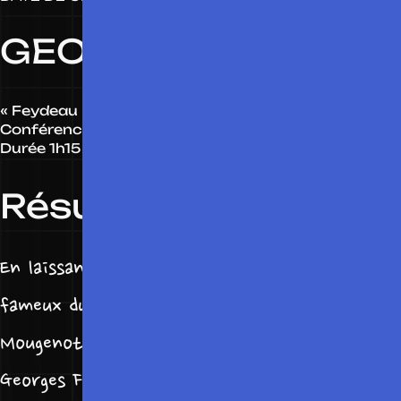
GEORGES FEYDEAU
« Feydeau : Le prince cent rires »
Conférence théâtrale
Durée 1h15
Résumé :
En laissant la part belle aux extraits les plus
fameux du génial vaudevilliste, Jacques
Mougenot évoquera la vie et l’œuvre de
Georges Feydeau. Rires garantis.