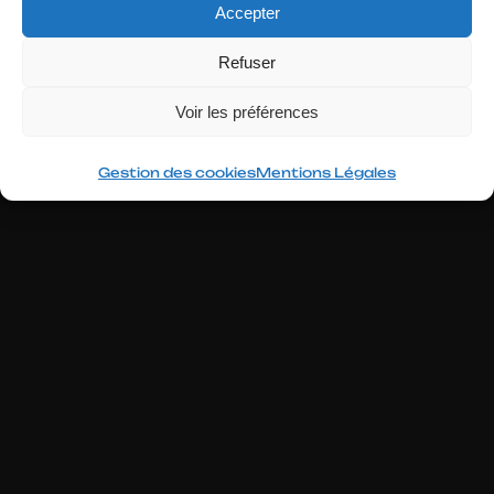
Accepter
Jacques Mougenot
Refuser
Voir les préférences
2026
Gestion des cookies
Mentions Légales
Aller
au
contenu