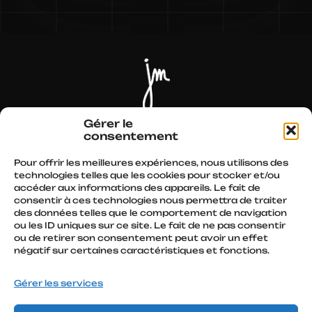
Actualités
Parcours
Spectacles
Autres écrits
Gérer le
consentement
Conférences
Médias
Presse
Boutique
Pour offrir les meilleures expériences, nous utilisons des
technologies telles que les cookies pour stocker et/ou
accéder aux informations des appareils. Le fait de
Retrouvez moi sur :
consentir à ces technologies nous permettra de traiter
des données telles que le comportement de navigation
ou les ID uniques sur ce site. Le fait de ne pas consentir
ou de retirer son consentement peut avoir un effet
négatif sur certaines caractéristiques et fonctions.
Contact
Gérer les services
Mentions légales
–
Gestion des Cookies
–