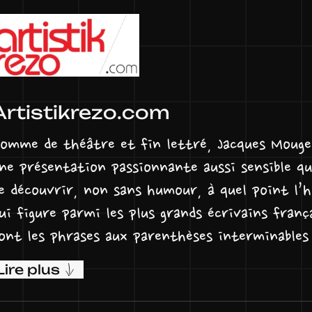
Artistikrezo.com
omme de théâtre et fin lettré, Jacques Mouge
ne présentation passionnante aussi sensible 
e découvrir, non sans humour, à quel point l’
ui figure parmi les plus grands écrivains franç
ont les phrases aux parenthèses interminables 
echerche », disons les choses comme elles sont
Lire plus
’adorent, les autres (les plus nombreux) le re
u’il convient de regarder de loin, sans la touc