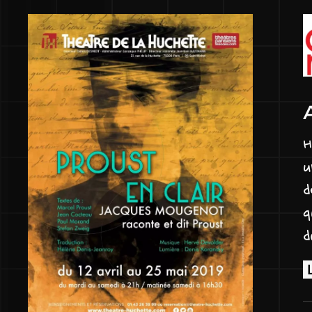
H
u
d
q
d
R
l
q