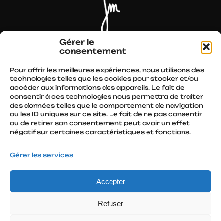
Actualités
Parcours
Spectacles
Autres écrits
Gérer le
consentement
Conférences
Médias
Presse
Boutique
Pour offrir les meilleures expériences, nous utilisons des
technologies telles que les cookies pour stocker et/ou
accéder aux informations des appareils. Le fait de
Retrouvez moi sur :
consentir à ces technologies nous permettra de traiter
des données telles que le comportement de navigation
ou les ID uniques sur ce site. Le fait de ne pas consentir
ou de retirer son consentement peut avoir un effet
négatif sur certaines caractéristiques et fonctions.
Contact
Gérer les services
Mentions légales
–
Gestion des Cookies
–
Accepter
Jacques Mougenot
Refuser