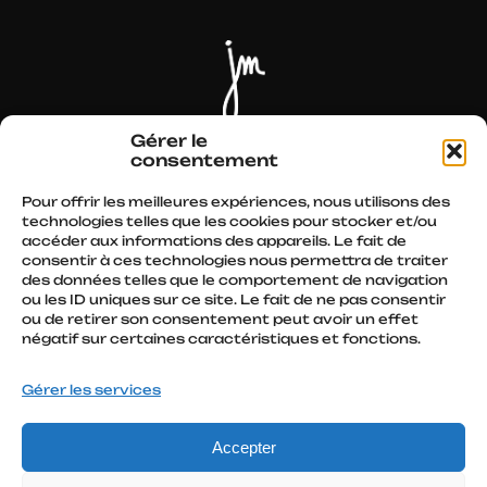
Actualités
Parcours
Spectacles
Autres écrits
Gérer le
consentement
Conférences
Médias
Presse
Boutique
Pour offrir les meilleures expériences, nous utilisons des
technologies telles que les cookies pour stocker et/ou
accéder aux informations des appareils. Le fait de
Retrouvez moi sur :
consentir à ces technologies nous permettra de traiter
des données telles que le comportement de navigation
ou les ID uniques sur ce site. Le fait de ne pas consentir
ou de retirer son consentement peut avoir un effet
négatif sur certaines caractéristiques et fonctions.
Contact
Gérer les services
Mentions légales
–
Gestion des Cookies
–
Accepter
Jacques Mougenot