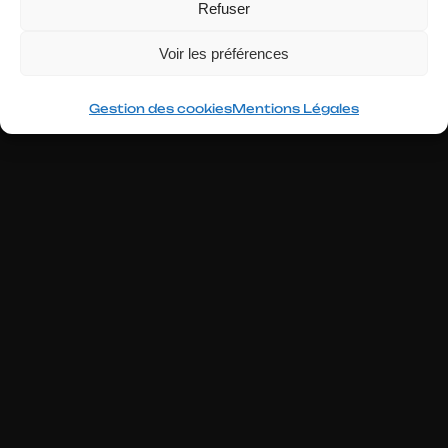
Refuser
Voir les préférences
2026
Gestion des cookies
Mentions Légales
Aller
au
contenu