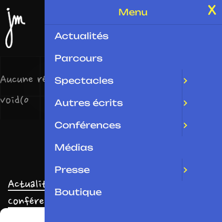
Menu
Actualités
Parcours
Aucune réalisation trouvée pour ce slug :
Spectacles
void(0
Autres écrits
Conférences
Médias
Presse
Actualités
Parcours
Spectacles
Autres écrits
Boutique
Conférences
Médias
Presse
Boutique
Gérer le