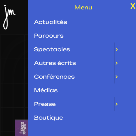
Menu
Actualités
Parcours
Spectacles
Autres écrits
adminz
Conférences
Médias
Presse
Boutique