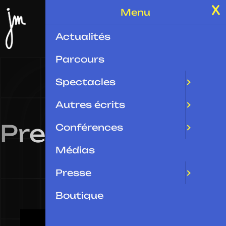
Menu
Actualités
Parcours
Spectacles
Autres écrits
Presse
Conférences
Médias
Presse
Boutique